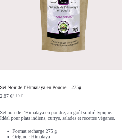
Sel Noir de l’Himalaya en Poudre – 275g
2,87
€
3,19
€
Le
Le
prix
prix
initial
actuel
Sel noir de l’Himalaya en poudre, au goût soufré typique.
était :
est :
Idéal pour plats indiens, currys, salades et recettes véganes.
3,19 €.
2,87 €.
Format recharge 275 g
Origine : Himalaya