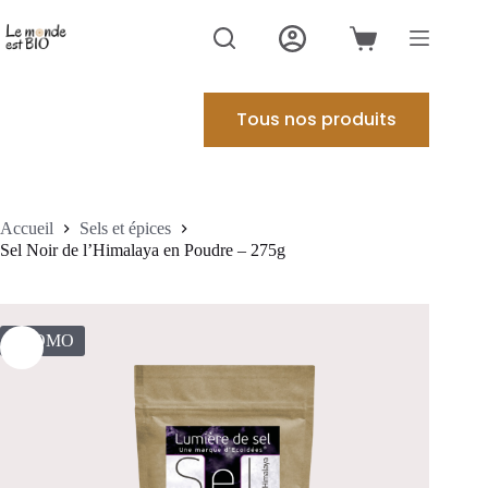
Passer
au
Panier
contenu
d’achat
Tous nos produits
Accueil
Sels et épices
Sel Noir de l’Himalaya en Poudre – 275g
PROMO