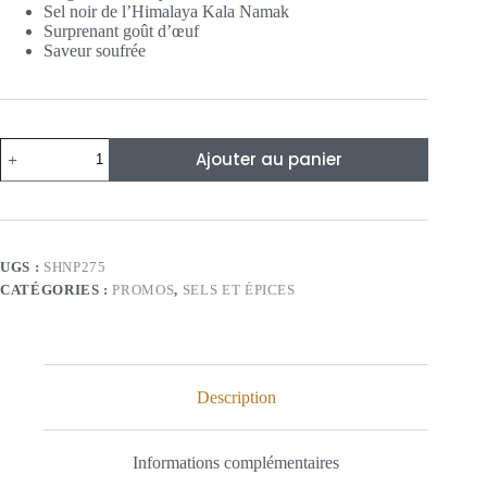
Sel noir de l’Himalaya Kala Namak
Surprenant goût d’œuf
Saveur soufrée
quantité
Ajouter au panier
de
Sel
Noir
de
l’Himalaya
en
UGS :
SHNP275
Poudre
CATÉGORIES :
PROMOS
,
SELS ET ÉPICES
-
275g
Description
Informations complémentaires