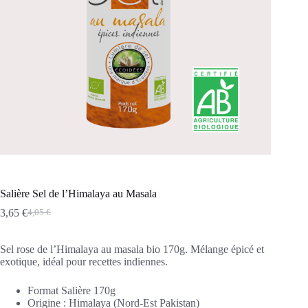
Salière Sel de l’Himalaya au Masala
3,65
€
4,05
€
Le
Le
prix
prix
initial
actuel
Sel rose de l’Himalaya au masala bio 170g. Mélange épicé et
était :
est :
exotique, idéal pour recettes indiennes.
4,05 €.
3,65 €.
Format Salière 170g
Origine : Himalaya (Nord-Est Pakistan)