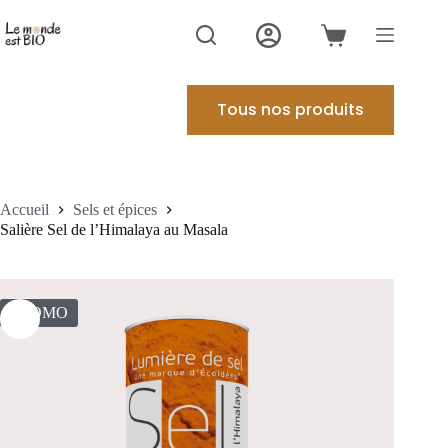
Passer
au
Panier
contenu
d’achat
Tous nos produits
Accueil
Sels et épices
Salière Sel de l’Himalaya au Masala
PROMO