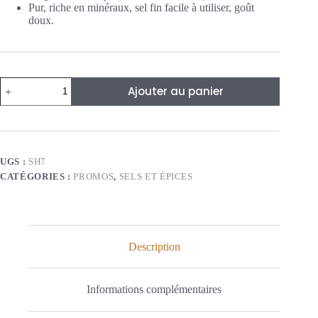
Pur, riche en minéraux, sel fin facile à utiliser, goût
doux.
quantité
Ajouter au panier
de
Salière
Sel
de
l’Himalaya
au
UGS :
SH7
Masala
CATÉGORIES :
PROMOS
,
SELS ET ÉPICES
Description
Informations complémentaires